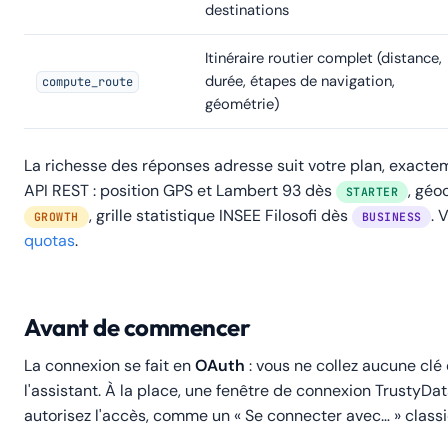
destinations
Itinéraire routier complet (distance,
durée, étapes de navigation,
compute_route
géométrie)
La richesse des réponses adresse suit votre plan, exac
API REST : position GPS et Lambert 93 dès
, géo
STARTER
, grille statistique INSEE Filosofi dès
. 
GROWTH
BUSINESS
quotas
.
Avant de commencer
La connexion se fait en
OAuth
: vous ne collez aucune clé
l'assistant. À la place, une fenêtre de connexion TrustyDat
autorisez l'accès, comme un « Se connecter avec… » class