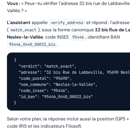
Vous :
« Peux-tu vérifier l'adresse
32 bis rue de Labbevill
Vallée
? »
L'assistant
appelle
et répond : l'adress
verify_address
(
), sous la forme canonique
32 bis Rue de L
match_exact
Nesles-la-Vallée
, code INSEE
, identifiant BAN
95446
.
95446_0440_00032_bis
{

  "verdict": "match_exact",

  "adresse": "32 bis Rue de Labbeville, 95690 Nesl
  "code_postal": "95690",

  "nom_commune": "Nesles-la-Vallée",

  "code_insee": "95446",

  "id_ban": "95446_0440_00032_bis"

}
Selon votre plan, la réponse inclut aussi la position (GPS +
code IRIS et les indicateurs Filosofi.