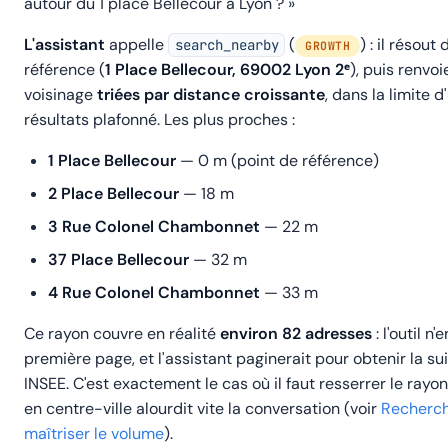
autour du
1 place Bellecour à Lyon
? »
L'assistant
appelle
(
) : il résout
search_nearby
GROWTH
référence (
1 Place Bellecour, 69002 Lyon 2ᵉ
), puis renvo
voisinage
triées par distance croissante
, dans la limite 
résultats plafonné. Les plus proches :
1 Place Bellecour
— 0 m (point de référence)
2 Place Bellecour
— 18 m
3 Rue Colonel Chambonnet
— 22 m
37 Place Bellecour
— 32 m
4 Rue Colonel Chambonnet
— 33 m
Ce rayon couvre en réalité
environ 82 adresses
: l'outil n
première page, et l'assistant paginerait pour obtenir la su
INSEE.
C'est exactement le cas où il faut resserrer le rayo
en centre-ville alourdit vite la conversation (voir
Recherch
maîtriser le volume
).