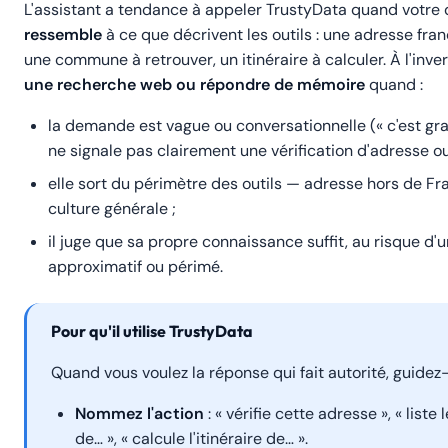
L'assistant a tendance à appeler TrustyData quand votr
ressemble
à ce que décrivent les outils : une adresse franç
une commune à retrouver, un itinéraire à calculer. À l'inver
une recherche web ou répondre de mémoire
quand :
la demande est vague ou conversationnelle (« c'est gran
ne signale pas clairement une vérification d'adresse 
elle sort du périmètre des outils — adresse hors de Fr
culture générale ;
il juge que sa propre connaissance suffit, au risque d'u
approximatif ou périmé.
Pour qu'il utilise TrustyData
Quand vous voulez la réponse qui fait autorité, guidez-
Nommez l'action
: «
vérifie
cette adresse », «
liste
de… », «
calcule l'itinéraire
de… ».