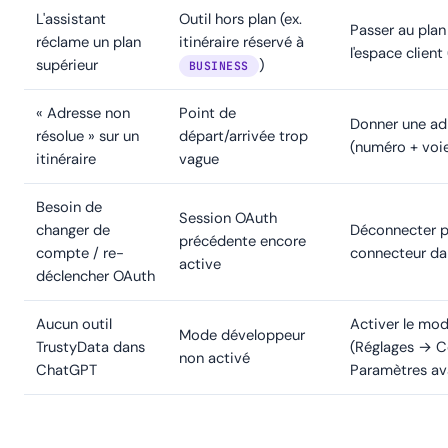
L'assistant
Outil hors plan (ex.
Passer au plan
réclame un plan
itinéraire réservé à
l'espace client
supérieur
)
BUSINESS
« Adresse non
Point de
Donner une ad
résolue » sur un
départ/arrivée trop
(numéro + vo
itinéraire
vague
Besoin de
Session OAuth
changer de
Déconnecter p
précédente encore
compte / re-
connecteur dan
active
déclencher OAuth
Aucun outil
Activer le mo
Mode développeur
TrustyData dans
(Réglages → 
non activé
ChatGPT
Paramètres av