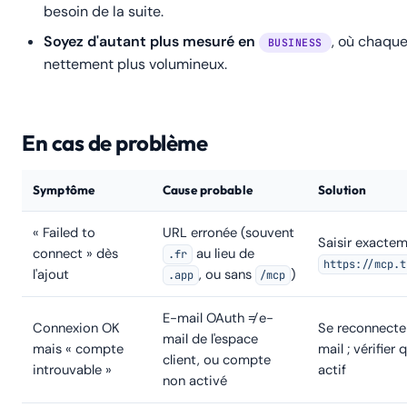
besoin de la suite.
Soyez d'autant plus mesuré en
, où chaque
BUSINESS
nettement plus volumineux.
En cas de problème
Symptôme
Cause probable
Solution
« Failed to
URL erronée (souvent
Saisir exacte
connect » dès
au lieu de
.fr
https://mcp.t
l'ajout
, ou sans
)
.app
/mcp
E-mail OAuth ≠ e-
Connexion OK
Se reconnecter
mail de l'espace
mais « compte
mail ; vérifier
client, ou compte
introuvable »
actif
non activé