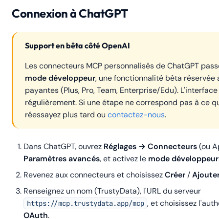
Connexion à ChatGPT
Support en bêta côté OpenAI
Les connecteurs MCP personnalisés de ChatGPT passe
mode développeur
, une fonctionnalité bêta réservée 
payantes (Plus, Pro, Team, Enterprise/Edu). L'interface
régulièrement. Si une étape ne correspond pas à ce q
réessayez plus tard ou
contactez-nous
.
Dans ChatGPT, ouvrez
Réglages → Connecteurs
(ou
A
Paramètres avancés
, et activez le
mode développeur
Revenez aux connecteurs et choisissez
Créer
/
Ajoute
Renseignez un nom (
TrustyData
), l'URL du serveur
, et choisissez l'aut
https://mcp.trustydata.app/mcp
OAuth
.