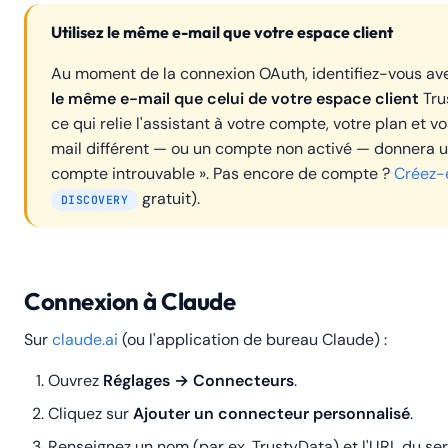
Utilisez le même e-mail que votre espace client
Au moment de la connexion OAuth, identifiez-vous a
le même e-mail que celui de votre espace client
Tru
ce qui relie l'assistant à votre compte, votre plan et v
mail différent — ou un compte non activé — donnera u
compte introuvable ». Pas encore de compte ?
Créez-
gratuit).
DISCOVERY
Connexion à Claude
Sur
claude.ai
(ou l'application de bureau Claude) :
Ouvrez
Réglages → Connecteurs
.
Cliquez sur
Ajouter un connecteur personnalisé
.
Renseignez un nom (par ex.
TrustyData
) et l'URL du ser