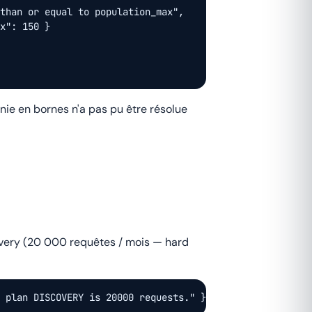
than or equal to population_max",

x": 150 }

rnie en bornes n'a pas pu être résolue
overy (20 000 requêtes / mois —
hard
 plan DISCOVERY is 20000 requests." }