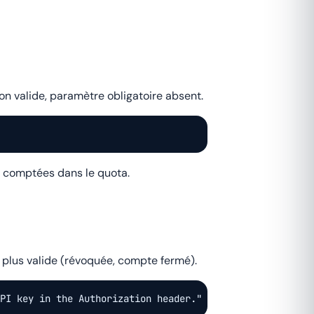
 valide, paramètre obligatoire absent.
as comptées dans le quota.
t plus valide (révoquée, compte fermé).
PI key in the Authorization header." }