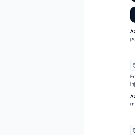
Ac
po
Er
in
Ac
m