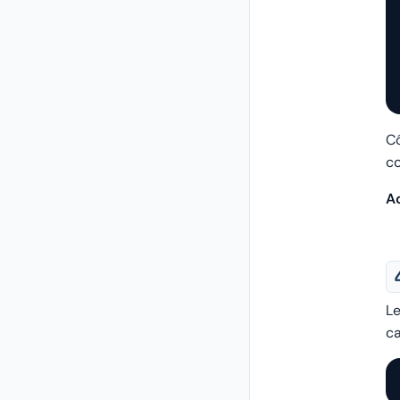
C
co
Ac
Le
c