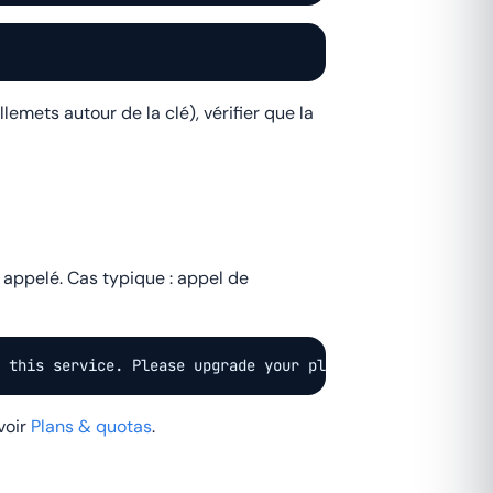
llemets autour de la clé), vérifier que la
 appelé. Cas typique : appel de
o this service. Please upgrade your plan." }
voir
Plans & quotas
.