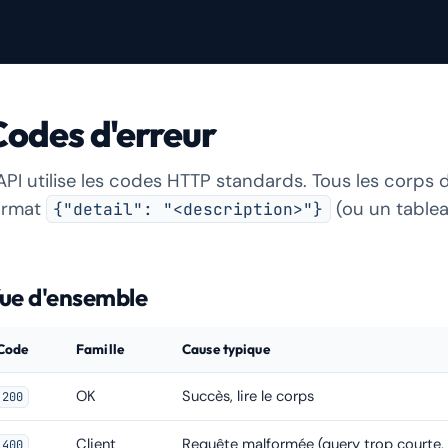
Codes d'erreur
'API utilise les codes HTTP standards. Tous les corps 
ormat
(ou un tablea
{"detail": "<description>"}
ue d'ensemble
Code
Famille
Cause typique
OK
Succès, lire le corps
200
Client
Requête malformée (query trop courte, 
400