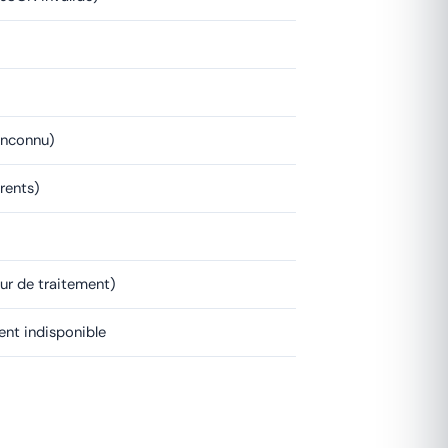
inconnu)
rents)
eur de traitement)
ent indisponible