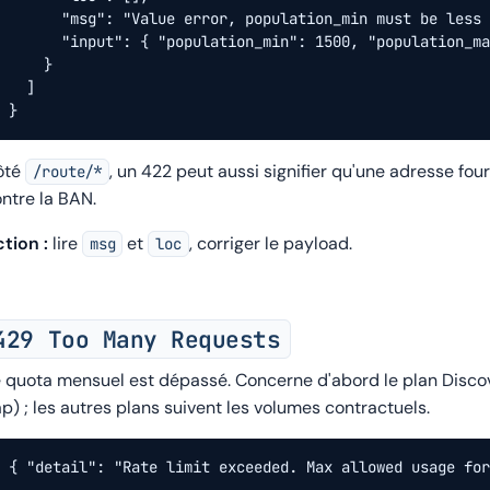
      "msg": "Value error, population_min must be less 
      "input": { "population_min": 1500, "population_ma
    }

  ]

}
ôté
, un 422 peut aussi signifier qu'une adresse fou
/route/*
ntre la BAN.
tion :
lire
et
, corriger le payload.
msg
loc
429 Too Many Requests
 quota mensuel est dépassé. Concerne d'abord le plan Disc
ap
) ; les autres plans suivent les volumes contractuels.
{ "detail": "Rate limit exceeded. Max allowed usage for