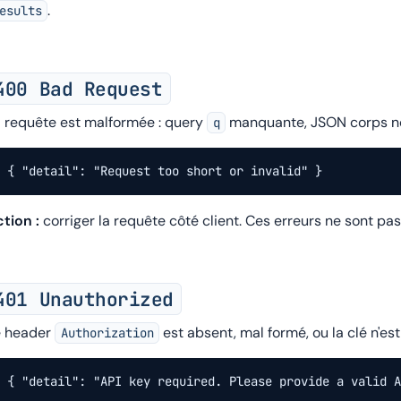
.
esults
400 Bad Request
 requête est malformée : query
manquante, JSON corps non
q
{ "detail": "Request too short or invalid" }
tion :
corriger la requête côté client. Ces erreurs ne sont p
401 Unauthorized
e header
est absent, mal formé, ou la clé n'es
Authorization
{ "detail": "API key required. Please provide a valid A