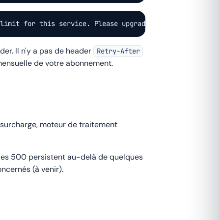
 limit for this service. Please upgrade your plan." }
er. Il n'y a pas de header
Retry-After
e mensuelle de votre abonnement.
n surcharge, moteur de traitement
Si les 500 persistent au-delà de quelques
ncernés (à venir).