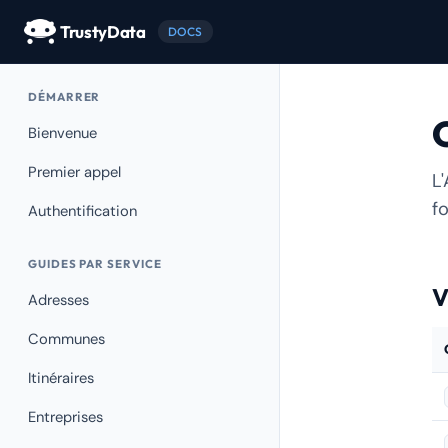
TrustyData
DOCS
DÉMARRER
Bienvenue
Premier appel
L
f
Authentification
GUIDES PAR SERVICE
V
Adresses
Communes
Itinéraires
Entreprises