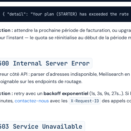
{ "detail": "Your plan (STARTER) has exceeded the rate
tion :
attendre la prochaine période de facturation, ou upgrad
ur l'instant — le quota se réinitialise au début de la périod
500 Internal Server Error
reur côté API : parser d'adresses indisponible, Meilisearch e
joignable sur les endpoints de routage.
tion :
retry avec un
backoff exponentiel
(1s, 3s, 9s, 27s…). 
inutes,
contactez-nous
avec les
des appels co
X-Request-ID
503 Service Unavailable