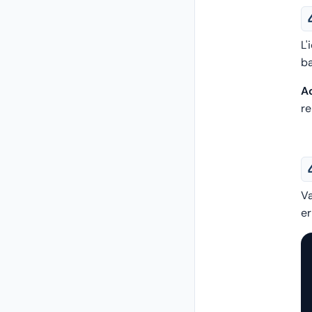
L'
b
Ac
r
Va
er