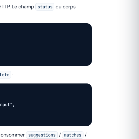
 HTTP. Le champ
du corps
status
:
lete
nput",

 consommer
/
/
suggestions
matches