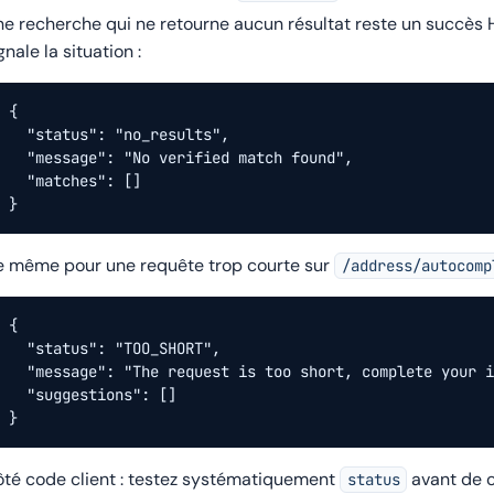
e recherche qui ne retourne aucun résultat reste un succès
gnale la situation :
{

  "status": "no_results",

  "message": "No verified match found",

  "matches": []

}
 même pour une requête trop courte sur
/address/autocomp
{

  "status": "TOO_SHORT",

  "message": "The request is too short, complete your i
  "suggestions": []

}
té code client : testez systématiquement
avant de
status