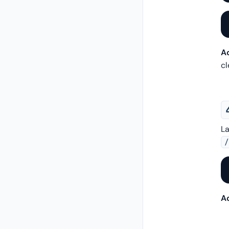
Ac
cl
La
/
Ac