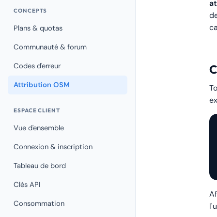
at
CONCEPTS
de
ca
Plans & quotas
Communauté & forum
Codes d'erreur
C
Attribution OSM
T
ex
ESPACE CLIENT
Vue d'ensemble
Connexion & inscription
Tableau de bord
Clés API
Af
Consommation
l'