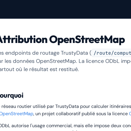
Attribution OpenStreetMap
es endpoints de routage TrustyData (
/route/compu
ur les données OpenStreetMap. La licence ODbL impo
rtout où le résultat est restitué.
ourquoi
 réseau routier utilisé par TrustyData pour calculer itinérair
OpenStreetMap
, un projet collaboratif publié sous la licence
ODbL autorise l'usage commercial, mais elle impose deux cond