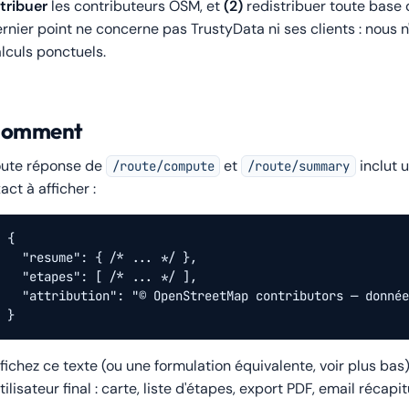
tribuer
les contributeurs OSM, et
(2)
redistribuer toute base
rnier point ne concerne pas TrustyData ni ses clients : nous
lculs ponctuels.
omment
oute réponse de
et
inclut
/route/compute
/route/summary
act à afficher :
{

  "resume": { /* ... */ },

  "etapes": [ /* ... */ ],

  "attribution": "© OpenStreetMap contributors — donnée
}
fichez ce texte (ou une formulation équivalente, voir plus bas) 
utilisateur final : carte, liste d'étapes, export PDF, email récapitu