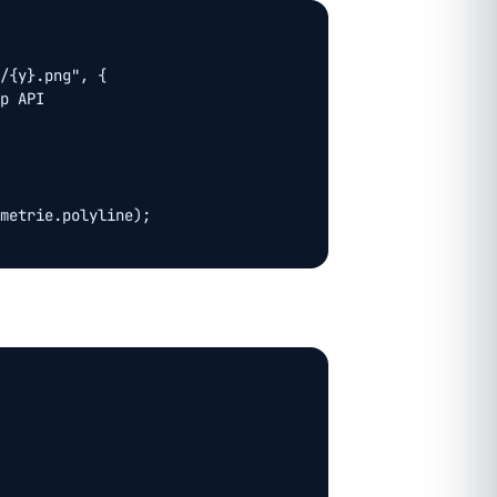
/{y}.png", {

p API

metrie.polyline);
