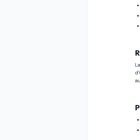
R
La
d'
au
P