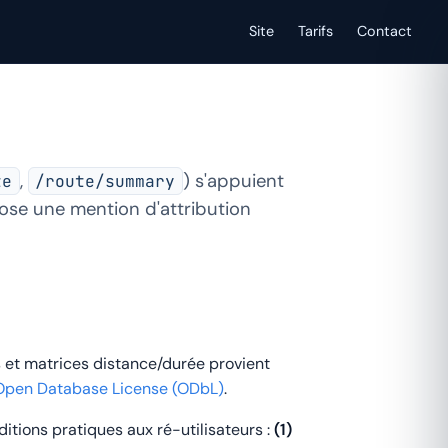
Site
Tarifs
Contact
,
) s'appuient
te
/route/summary
se une mention d'attribution
es et matrices distance/durée provient
Open Database License (ODbL)
.
itions pratiques aux ré-utilisateurs :
(1)