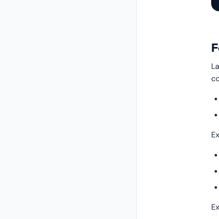
F
La
co
Ex
E