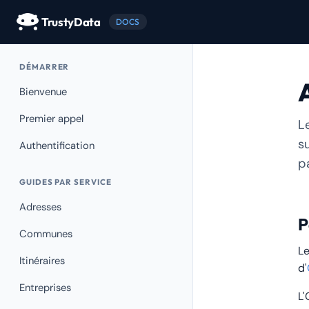
TrustyData
DOCS
DÉMARRER
Bienvenue
Premier appel
L
s
Authentification
pa
GUIDES PAR SERVICE
Adresses
P
Communes
Le
Itinéraires
d'
Entreprises
L'