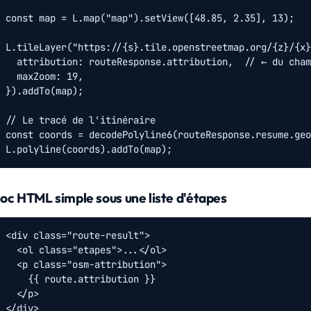
const map = L.map("map").setView([48.85, 2.35], 13);

L.tileLayer("https://{s}.tile.openstreetmap.org/{z}/{x}
  attribution: routeResponse.attribution,  // ← du cham
  maxZoom: 19,

}).addTo(map);

// Le tracé de l'itinéraire

const coords = decodePolyline6(routeResponse.resume.geo
L.polyline(coords).addTo(map);
loc HTML simple sous une liste d'étapes
<div class="route-result">

  <ol class="etapes">...</ol>

  <p class="osm-attribution">

    {{ route.attribution }}

  </p>

</div>