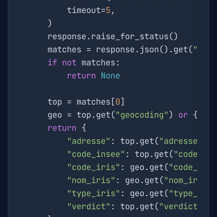
        timeout=
5
,

    )

    response.raise_for_status()

    matches = response.json().get(
"mat
if
not
 matches:

return
None
    top = matches[
0
]

    geo = top.get(
"geocoding"
) 
or
 {}

return
 {

"adresse"
: top.get(
"adresse"
),

"code_insee"
: top.get(
"code_in
"code_iris"
: geo.get(
"code_iri
"nom_iris"
: geo.get(
"nom_iris"
)
"type_iris"
: geo.get(
"type_iri
"verdict"
: top.get(
"verdict"
),
