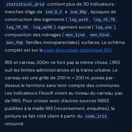
contient plus de 30 indicateurs :
statistical_grid
tranches d'âge de
à
, époques de
ind_0_3
ind_80p
construction des logements (
,
,
log_av45
log_45_70
,
), logement social (
),
log_70_90
log_ap90
log_soc
composition des ménages (
,
,
men_1ind
men_5ind
familles monoparentales), surfaces. Le schéma
men_fmp
complet est sur la
page géocodage statistique IRIS
.
IRIS et carreau 200m ne font pas la même chose. L'IRIS
suit les limites administratives et la trame urbaine. Le
carreau est une grille de 200 m × 200 m, posée par-
dessus le territoire sans tenir compte des communes.
Les indicateurs Filosofi vivent au niveau du carreau, pas
de l'IRIS. Pour croiser avec d'autres sources INSEE
publiées à la maille IRIS (recensement, enquêtes), la
jointure se fait côté client à partir du
code_iris
retourné.