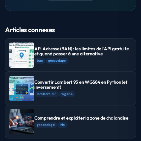
Articles connexes
API Adresse (BAN) : les limites de l'API gratuite
et quand passer à une alternative
ban
geocodage
Convertir Lambert 93 en WGS84 en Python (et
inversement)
lambert-93
wgs84
Comprendre et exploiter la zone de chalandise
geocodage
iris