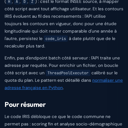
(
,
,
,
) : c'est le format INSEE source, à mapper
H
A
D
Z
côté script avant tout affichage utilisateur. Et les contours
IRIS évoluent au fil des recensements : l'API utilise
toujours les contours en vigueur, donc pour une étude
longitudinale qui doit rester comparable d'une année à
l'autre, persistez le
à date plutôt que de le
code_iris
recalculer plus tard.
Enfin, pas d'endpoint batch côté serveur : l'API traite une
adresse par requête. Pour enrichir un fichier, on boucle
côté script avec un
calibré sur le
ThreadPoolExecutor
quota du plan. Le pattern est détaillé dans
normaliser une
adresse française en Python
.
Pour résumer
Le code IRIS débloque ce que le code commune ne
permet pas : scoring fin et analyse socio-démographique