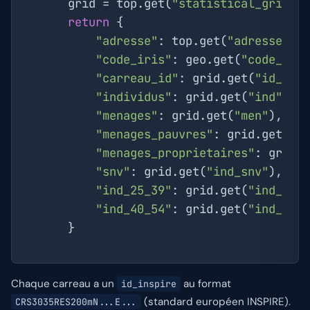
    grid = top.get(
"statistical_grid"
)
return
 {

"adresse"
: top.get(
"adresse"
),

"code_iris"
: geo.get(
"code_iri
"carreau_id"
: grid.get(
"id_ins
"individus"
: grid.get(
"ind"
), 
"menages"
: grid.get(
"men"
),   
"menages_pauvres"
: grid.get(
"m
"menages_proprietaires"
: grid.
"snv"
: grid.get(
"ind_snv"
),   
"ind_25_39"
: grid.get(
"ind_25_
"ind_40_54"
: grid.get(
"ind_40_
Chaque carreau a un
au format
id_inspire
(standard européen INSPIRE).
CRS3035RES200mN...E...