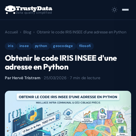
TrustyData
Data quality simplified
Use cases
Accueil
›
Blog
›
Obtenir le code IRIS INSEE d'une adresse en Python
Démos
iris
insee
python
geocodage
filosofi
Obtenir le code IRIS INSEE d'une
Docs
adresse en Python
Tarifs
Par Hervé Tristram
·
25/03/2026
· 7 min de lecture
Agences
Blog
Glossaire