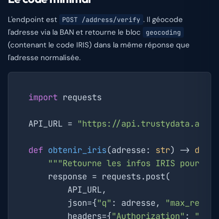
L'endpoint est
. Il géocode
POST /address/verify
l'adresse via la BAN et retourne le bloc
geocoding
(contenant le code IRIS) dans la même réponse que
l'adresse normalisée.
import
 requests

API_URL = 
"https://api.trustydata.app/
def
obtenir_iris
(
adresse: 
str
) -> 
dict
"""Retourne les infos IRIS pour un
    response = requests.post(

        API_URL,

        json={
"q"
: adresse, 
"max_resul
        headers={
"Authorization"
: 
"Bea