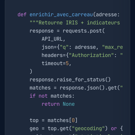
def
enrichir_avec_carreau
(
adresse: 
str
"""Retourne IRIS + indicateurs du 
    response = requests.post(

        API_URL,

        json={
"q"
: adresse, 
"max_resul
        headers={
"Authorization"
: 
"Bea
        timeout=
5
,

    )

    response.raise_for_status()

    matches = response.json().get(
"mat
if
not
 matches:

return
None
    top = matches[
0
]

    geo = top.get(
"geocoding"
) 
or
 {}
