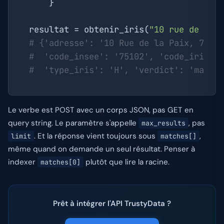
    }

resultat = obtenir_iris(
"10 rue de la 
# {'adresse': '10 Rue de la Paix, 7500
#  'code_insee': '75102', 'code_iris':
#  'type_iris': 'H', 'verdict': 'match
Le verbe est POST avec un corps JSON, pas GET en
query string. Le paramètre s'appelle
, pas
max_results
. Et la réponse vient toujours sous
,
limit
matches[]
même quand on demande un seul résultat. Penser à
indexer
plutôt que lire la racine.
matches[0]
Prêt à intégrer l'API TrustyData ?