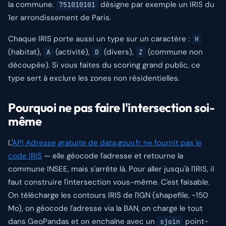
la commune.
désigne par exemple un IRIS du
751010101
1er arrondissement de Paris.
Chaque IRIS porte aussi un type sur un caractère :
H
(habitat),
(activité),
(divers),
(commune non
A
D
Z
découpée). Si vous faites du scoring grand public, ce
type sert à exclure les zones non résidentielles.
Pourquoi ne pas faire l'intersection soi-
même
L'
API Adresse gratuite de data.gouv.fr ne fournit pas le
code IRIS
— elle géocode l'adresse et retourne la
commune INSEE, mais s'arrête là. Pour aller jusqu'à l'IRIS, il
faut construire l'intersection vous-même. C'est faisable.
On télécharge les contours IRIS de l'IGN (shapefile, ~150
Mo), on géocode l'adresse via la BAN, on charge le tout
dans GeoPandas et on enchaîne avec un
point-
sjoin