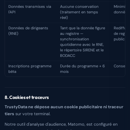
Données transmises via
Aucune conservation
Minimisa
l'API
(traitement en temps
données
réel)
Données de dirigeants
Tant que la donnée figure
Rediffusi
(RNE)
au registre —
de regist
synchronisation
publics
quotidienne avec le RNE,
le répertoire SIRENE et le
BODACC
Inscriptions programme
Durée du programme + 6
Consent
bêta
mois
8. Cookies et traceurs
TrustyData ne dépose aucun cookie publicitaire ni traceur
tiers
sur votre terminal.
Notre outil d'analyse d'audience, Matomo, est configuré en