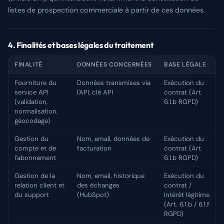
listes de prospection commerciale à partir de ces données.
4. Finalités et bases légales du traitement
FINALITÉ
DONNÉES CONCERNÉES
BASE LÉGALE
Fourniture du
Données transmises via
Exécution du
service API
l'API, clé API
contrat (Art.
(validation,
6.1.b RGPD)
normalisation,
géocodage)
Gestion du
Nom, email, données de
Exécution du
compte et de
facturation
contrat (Art.
l'abonnement
6.1.b RGPD)
Gestion de la
Nom, email, historique
Exécution du
relation client et
des échanges
contrat /
du support
(HubSpot)
Intérêt légitime
(Art. 6.1.b / 6.1.f
RGPD)