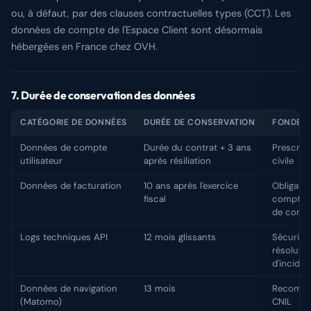
ou, à défaut, par des clauses contractuelles types (CCT). Les
données de compte de l'Espace Client sont désormais
hébergées en France chez OVH.
7. Durée de conservation des données
CATÉGORIE DE DONNÉES
DURÉE DE CONSERVATION
FONDEM
Données de compte
Durée du contrat + 3 ans
Prescrip
utilisateur
après résiliation
civile
Données de facturation
10 ans après l'exercice
Obligatio
fiscal
comptab
de comm
Logs techniques API
12 mois glissants
Sécurité 
résolutio
d'inciden
Données de navigation
13 mois
Recomma
(Matomo)
CNIL