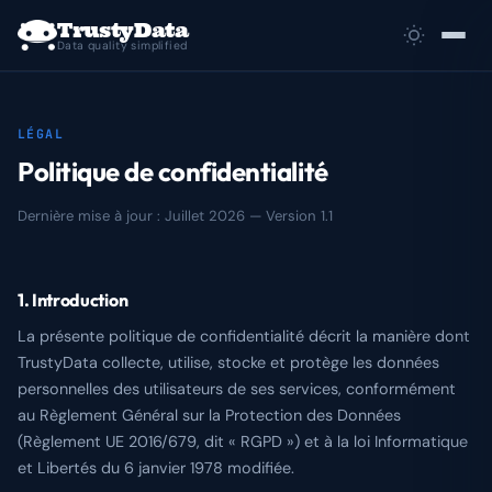
TrustyData
Data quality simplified
Use cases
LÉGAL
Démos
Politique de confidentialité
Dernière mise à jour : Juillet 2026 — Version 1.1
Docs
Tarifs
1. Introduction
Agences
La présente politique de confidentialité décrit la manière dont
TrustyData collecte, utilise, stocke et protège les données
Blog
personnelles des utilisateurs de ses services, conformément
au Règlement Général sur la Protection des Données
Glossaire
(Règlement UE 2016/679, dit « RGPD ») et à la loi Informatique
et Libertés du 6 janvier 1978 modifiée.