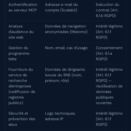
Authentification
Adresse e-mail du
Exécution du
au serveur MCP
compte (Scalekit)
contrat (Art.
6.1.b RGPD)
Analyse
Données de navigation
Intérêt légitime
d'audience du
anonymisées (Matomo)
(Art. 6.1.f
site web
RGPD)
Gestion du
Nom, email, cas d'usage
Consentement
programme
(Art. 6.1.a
bêta
RGPD)
Fourniture du
Données de dirigeants
Intérêt légitime
service de
issues du RNE (nom,
(Art. 6.1.f
recherche
prénom, rôle)
RGPD) —
d'entreprises
réutilisation de
(rediffusion de
données
registres
publiques
publics)
ouvertes
Sécurité et
Logs techniques,
Intérêt légitime
prévention des
adresse IP
(Art. 6.1.f
abus
RGPD)