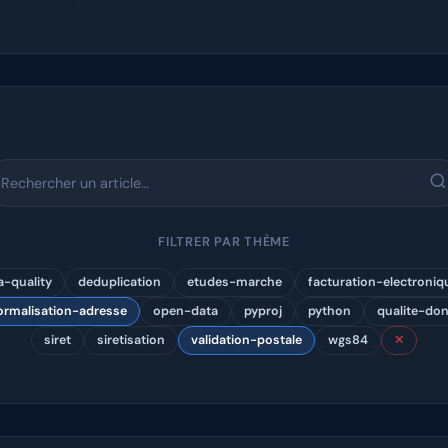
FILTRER PAR THÈME
a-quality
deduplication
etudes-marche
facturation-electroniq
ormalisation-adresse
open-data
pyproj
python
qualite-do
siret
siretisation
validation-postale
wgs84
✕