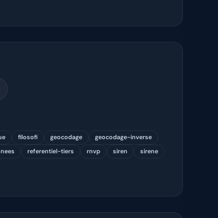
ue
filosofi
geocodage
geocodage-inverse
nnees
referentiel-tiers
rnvp
siren
sirene