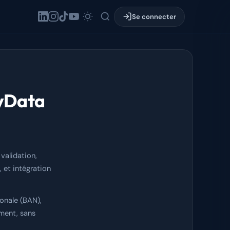
Se connecter
tyData
validation,
 et intégration
onale (BAN),
ment, sans