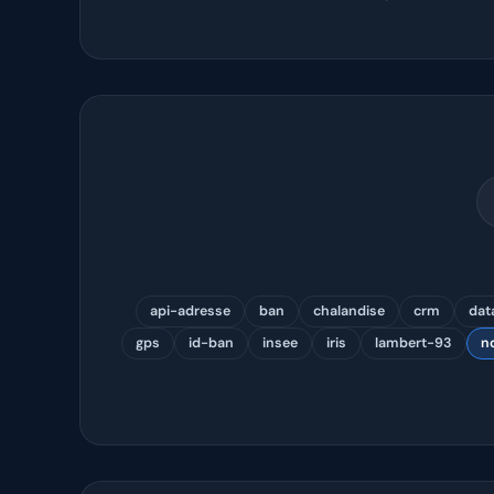
api-adresse
ban
chalandise
crm
dat
gps
id-ban
insee
iris
lambert-93
n