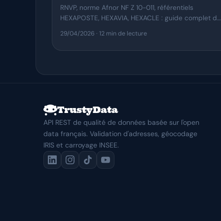
RNVP, norme Afnor NF Z 10-011, référentiels
HEXAPOSTE, HEXAVIA, HEXACLE : guide complet de
la normalisation d'adresse postale et de la
29/04/2026
· 12 min de lecture
validation BAN.
TrustyData
API REST de qualité de données basée sur l'open
data français. Validation d'adresses, géocodage
IRIS et carroyage INSEE.