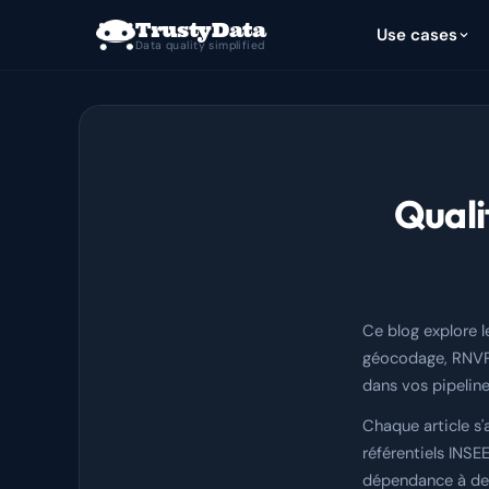
TrustyData
Use cases
Data quality simplified
Quali
Ce blog explore l
géocodage, RNVP, 
dans vos pipeline
Chaque article s
référentiels INS
dépendance à des