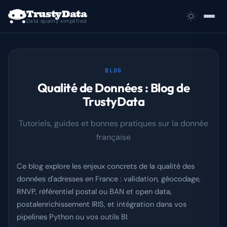
TrustyData
Data quality simplified
Use cases
BLOG
Démos
Qualité de Données : Blog de
TrustyData
Docs
Tutoriels, guides et bonnes pratiques sur la donnée
Tarifs
française
Agences
Ce blog explore les enjeux concrets de la qualité des
Blog
données d'adresses en France : validation, géocodage,
RNVP, référentiel postal ou BAN et open data,
Glossaire
postalenrichissement IRIS, et intégration dans vos
pipelines Python ou vos outils BI.