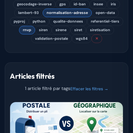
geocodage-inverse
gps
id-ban
insee
iris
lambert-93
normalisation-adresse
open-data
pyproj
python
qualite-donnees
referentiel-tiers
rnvp
siren
sirene
siret
siretisation
validation-postale
wgs84
✕
Articles filtrés
1 article filtré par tags
Effacer les filtres →