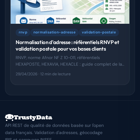
rnvp
normalisation-adresse
validation-postale
Normalisation d'adresse : référentiels RNVP et
validation postale pour vos bases clients
RNVP, norme Afnor NF Z 10-011, référentiels
HEXAPOSTE, HEXAVIA, HEXACLE : guide complet de la
normalisation d'adresse postale et de la validation
29/04/2026
· 12 min de lecture
BAN.
TrustyData
API REST de qualité de données basée sur l'open
data français. Validation d'adresses, géocodage
IRIS et carroyage INSEE.