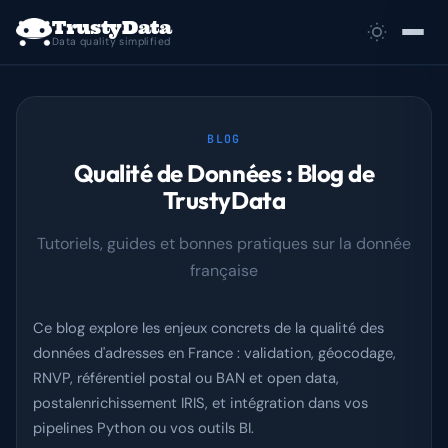
TrustyData
Data quality simplified
Use cases
BLOG
Démos
Qualité de Données : Blog de
TrustyData
Docs
Tutoriels, guides et bonnes pratiques sur la donnée
Tarifs
française
Agences
Ce blog explore les enjeux concrets de la qualité des
Blog
données d'adresses en France : validation, géocodage,
RNVP, référentiel postal ou BAN et open data,
Glossaire
postalenrichissement IRIS, et intégration dans vos
pipelines Python ou vos outils BI.