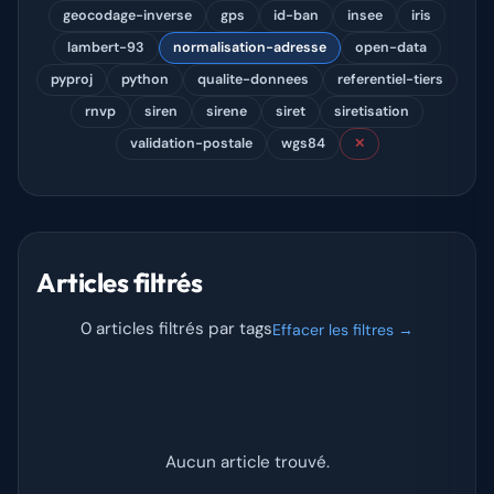
geocodage-inverse
gps
id-ban
insee
iris
lambert-93
normalisation-adresse
open-data
pyproj
python
qualite-donnees
referentiel-tiers
rnvp
siren
sirene
siret
siretisation
validation-postale
wgs84
✕
Articles filtrés
0 articles filtrés par tags
Effacer les filtres →
Aucun article trouvé.